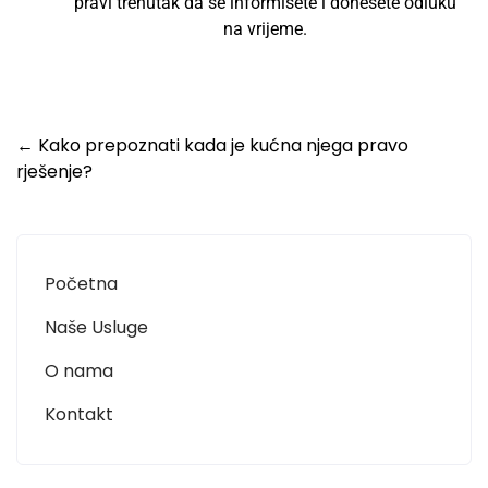
pravi trenutak da se informišete i donesete odluku
na vrijeme.
←
Kako prepoznati kada je kućna njega pravo
rješenje?
Početna
Naše Usluge
O nama
Kontakt