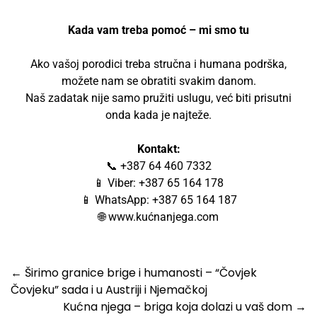
Kada vam treba pomoć – mi smo tu
Ako vašoj porodici treba stručna i humana podrška,
možete nam se obratiti svakim danom.
Naš zadatak nije samo pružiti uslugu, već biti prisutni
onda kada je najteže.
Kontakt:
📞 +387 64 460 7332
📱 Viber: +387 65 164 178
📱 WhatsApp: +387 65 164 187
🌐 www.kućnanjega.com
←
Širimo granice brige i humanosti – “Čovjek
Čovjeku” sada i u Austriji i Njemačkoj
Kućna njega – briga koja dolazi u vaš dom
→