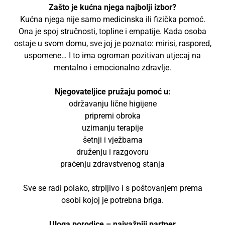
Zašto je kućna njega najbolji izbor?
Kućna njega nije samo medicinska ili fizička pomoć.
Ona je spoj stručnosti, topline i empatije. Kada osoba
ostaje u svom domu, sve joj je poznato: mirisi, raspored,
uspomene… I to ima ogroman pozitivan utjecaj na
mentalno i emocionalno zdravlje.
Njegovateljice pružaju pomoć u:
održavanju lične higijene
pripremi obroka
uzimanju terapije
šetnji i vježbama
druženju i razgovoru
praćenju zdravstvenog stanja
Sve se radi polako, strpljivo i s poštovanjem prema
osobi kojoj je potrebna briga.
Uloga porodice – najvažniji partner